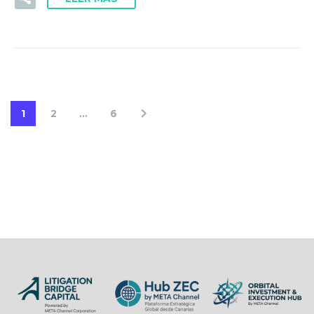
1
2
…
6