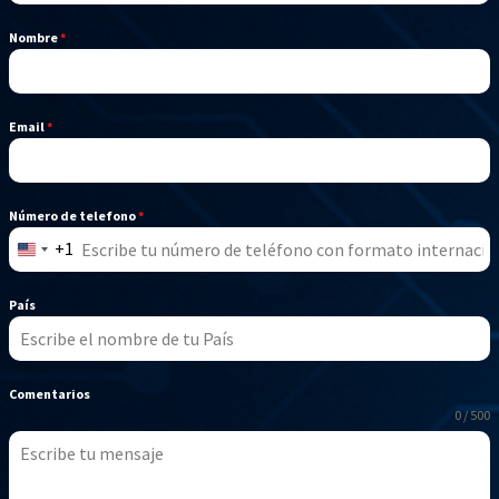
Nombre
*
Email
*
Número de telefono
*
+1
United
States
País
+1
Comentarios
0 / 500