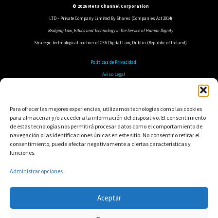
© 2026 Meta Channel Corporation
LTD – Private Company Limited By Shares (Companies Act 2014)
Bridging Law, Ethics and Technology in the Service of Human Dignity
Strategic-technological partner of CEA Digital Law, Dublin (Republic of Ireland)
Políticas de Privacidad
Aviso Legal
Política de Cookies
Política de Seguridad
Para ofrecer las mejores experiencias, utilizamos tecnologías como las cookies
para almacenar y/o acceder a la información del dispositivo. El consentimiento
de estas tecnologías nos permitirá procesar datos como el comportamiento de
navegación o las identificaciones únicas en este sitio. No consentir o retirar el
consentimiento, puede afectar negativamente a ciertas características y
funciones.
Administrar opciones
Aceptar