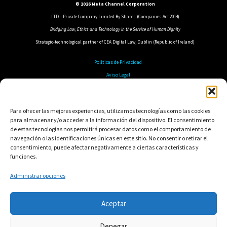
© 2026 Meta Channel Corporation
LTD – Private Company Limited By Shares (Companies Act 2014)
Bridging Law, Ethics and Technology in the Service of Human Dignity
Strategic-technological partner of CEA Digital Law, Dublin (Republic of Ireland)
Políticas de Privacidad
Aviso Legal
Política de Cookies
Política de Seguridad
Para ofrecer las mejores experiencias, utilizamos tecnologías como las cookies
para almacenar y/o acceder a la información del dispositivo. El consentimiento
de estas tecnologías nos permitirá procesar datos como el comportamiento de
navegación o las identificaciones únicas en este sitio. No consentir o retirar el
consentimiento, puede afectar negativamente a ciertas características y
funciones.
Administrar opciones
Aceptar
Denegar