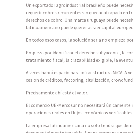
Un exportador agroindustrial brasileño puede necesi
requerir cobros recurrentes sin quedar atrapada en f
derechos de cobro. Una marca uruguaya puede necesita
latinoamericano puede querer atraer capital europeo 
En todos esos casos, la solución seria no empieza por
Empieza por identificar el derecho subyacente, la con
tratamiento fiscal, la trazabilidad exigible, la event
A veces habrá espacio para infraestructura MiCA. A ve
cesión de créditos, factoring, titulización, crowdfun
Precisamente ahí está el valor.
El comercio UE-Mercosur no necesitará únicamente me
operaciones reales en flujos económicos verificables 
La empresa latinoamericana no solo tendrá que demos
documentalmente trazable, financieramente operabl