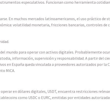
nstrumentos especulativos. Funcionan como herramienta cotidian
rarse. En muchos mercados latinoamericanos, el uso práctico de 
nómica: volatilidad monetaria, fricciones bancarias, controles de 
midad.
del mundo para operar con activos digitales. Probablemente ocurr
todia, información, supervisión y responsabilidad. A partir del cier
ctivos en España queda vinculada a proveedores autorizados por la 
nto MiCA.
 operar en dólares digitales, USDT, encuentra restricciones rele
stablecoins como USDC o EURC, emitidas por entidades autorizadas 