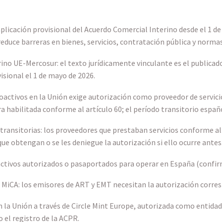
licación provisional del Acuerdo Comercial Interino desde el 1 de
educe barreras en bienes, servicios, contratación pública y normas
o UE-Mercosur: el texto jurídicamente vinculante es el publicado e
visional el 1 de mayo de 2026.
toactivos en la Unión exige autorización como proveedor de servici
habilitada conforme al artículo 60; el período transitorio español 
ransitorias: los proveedores que prestaban servicios conforme al
que obtengan o se les deniegue la autorización si ello ocurre antes
ctivos autorizados o pasaportados para operar en España (confirma
MiCA: los emisores de ART y EMT necesitan la autorización corre
la Unión a través de Circle Mint Europe, autorizada como entidad 
 el registro de la ACPR.