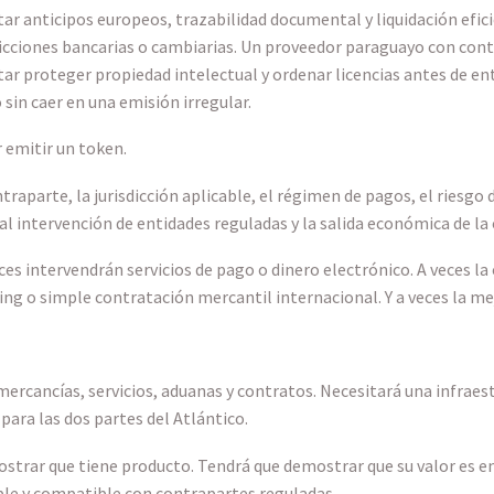
tar anticipos europeos, trazabilidad documental y liquidación efi
ricciones bancarias o cambiarias. Un proveedor paraguayo con con
r proteger propiedad intelectual y ordenar licencias antes de ent
sin caer en una emisión irregular.
 emitir un token.
traparte, la jurisdicción aplicable, el régimen de pagos, el riesg
ual intervención de entidades reguladas y la salida económica de la
ces intervendrán servicios de pago o dinero electrónico. A veces la
ding o simple contratación mercantil internacional. Y a veces la me
rcancías, servicios, aduanas y contratos. Necesitará una infraes
para las dos partes del Atlántico.
trar que tiene producto. Tendrá que demostrar que su valor es en
e y compatible con contrapartes reguladas.