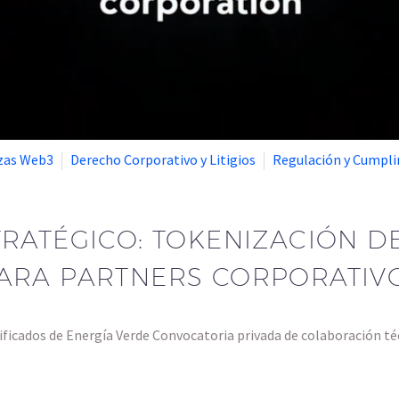
nzas Web3
Derecho Corporativo y Litigios
Regulación y Cumpl
RATÉGICO: TOKENIZACIÓN D
PARA PARTNERS CORPORATIV
ificados de Energía Verde Convocatoria privada de colaboración t