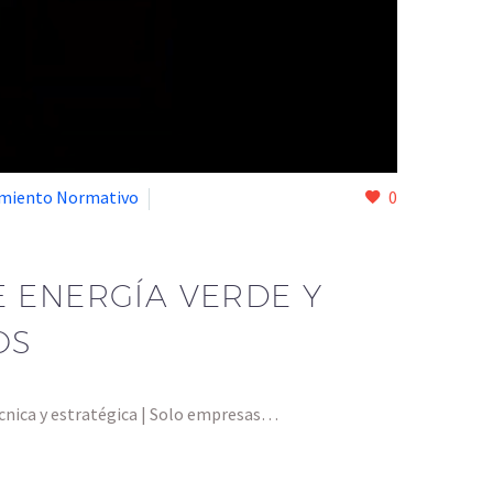
imiento Normativo
0
E ENERGÍA VERDE Y
OS
écnica y estratégica | Solo empresas…