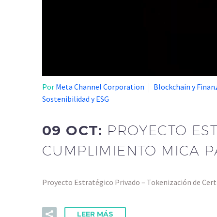
Por
Meta Channel Corporation
Blockchain y Fina
Sostenibilidad y ESG
09 OCT:
PROYECTO EST
CUMPLIMIENTO MICA 
Proyecto Estratégico Privado – Tokenización de Cert
LEER MÁS