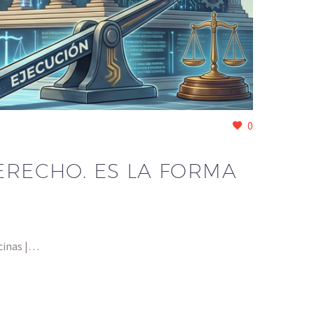
0
ERECHO. ES LA FORMA
ncinas |…