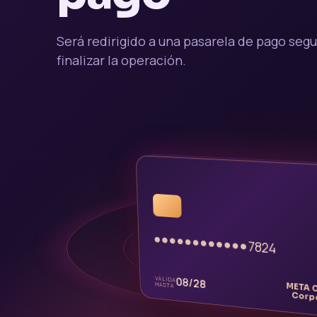
Será redirigido a una pasarela de pago segu
finalizar la operación.
•••
Aut
●●●●
●●●●
7824
●●●●
META Channel Corporation
08/28
VÁLIDA
META 
HASTA
Corp