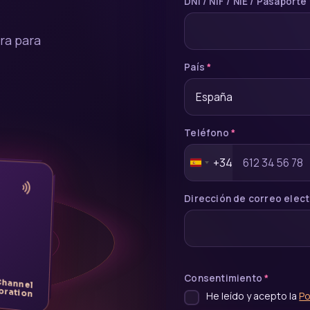
DNI / NIF / NIE / Pasaporte
ra para
País
*
España
Teléfono
*
+34
Spain
+34
Dirección de correo elec
orizada
Consentimiento
*
Channel
oration
He leído y acepto la
Po