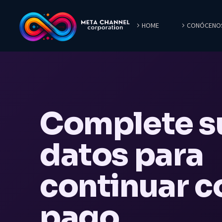
HOME
CONÓCENO
Complete s
datos para
continuar c
pago