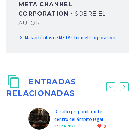
META CHANNEL
CORPORATION
/ SOBRE EL
AUTOR
Más artículos de META Channel Corporation
ENTRADAS
RELACIONADAS
Desafío preponderante
dentro del ámbito legal
0
tecnológico en este 2024
04 Ene 2024
Antonio Tejeda Encinas ,