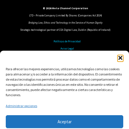
© 2026 Meta Channel Corporation
LTD – Private Company Limited By Shares (Companies Act 2014)
Bridging Law, Ethics and Technology in the Service of Human Dignity
Strategic-technological partner of CEA Digital Law, Dublin (Republic of Ireland)
Políticas de Privacidad
Aviso Legal
Política de Cookies
Política de Seguridad
Para ofrecer las mejores experiencias, utilizamos tecnologías como las cookies
para almacenar y/o acceder a la información del dispositivo. El consentimiento
de estas tecnologías nos permitirá procesar datos como el comportamiento de
navegación o las identificaciones únicas en este sitio. No consentir o retirar el
consentimiento, puede afectar negativamente a ciertas características y
funciones.
Administrar opciones
Aceptar