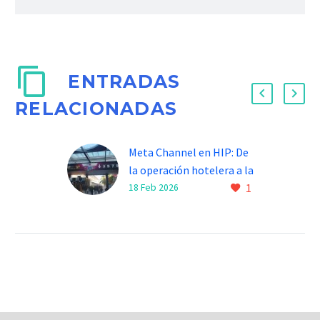
ENTRADAS
RELACIONADAS
Meta Channel en HIP: De
la operación hotelera a la
1
estructuración de
18 Feb 2026
inversión
Hospitality en transición:
Renovación institucional
y arquitectura de
expansión Antonio
Tejeda Encinas | CEO
Meta Channel