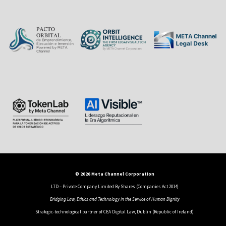
© 2026 Meta Channel Corporation
LTD – Private Company Limited By Shares (Companies Act 2014)
Bridging Law, Ethics and Technology in the Service of Human Dignity
Strategic-technological partner of CEA Digital Law, Dublin (Republic of Ireland)